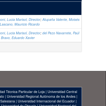
coni, Lucia Marisol, Director
;
Atupaña Valente, Moisés
 Lascano, Mauricio Ricardo
coni, Lucia Marisol, Director
;
del Pezo Navarrete, Paúl
 Bravo, Eduardo Xavier
dad Técnica Particular de Loja
|
Universidad Central
ato
|
Universidad Regional Autónoma de los Andes
|
 Salesiana
|
Universidad Internacional del Ecuador
|
|
Universidad de Otavalo
|
Universidad Nacional del