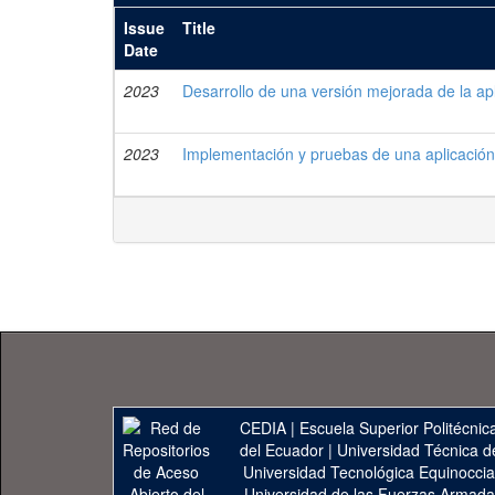
Issue
Title
Date
2023
Desarrollo de una versión mejorada de la ap
2023
Implementación y pruebas de una aplicación 
CEDIA
|
Escuela Superior Politécnica
del Ecuador
|
Universidad Técnica d
Universidad Tecnológica Equinoccia
Universidad de las Fuerzas Armad