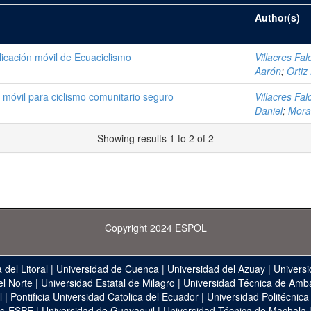
Author(s)
licación móvil de Ecuaciclismo
Villacres Fal
Aarón
;
Ortiz
móvil para ciclismo comunitario seguro
Villacres Fal
Daniel
;
Mora
Showing results 1 to 2 of 2
Copyright 2024 ESPOL
 del Litoral
|
Universidad de Cuenca
|
Universidad del Azuay
|
Universi
el Norte
|
Universidad Estatal de Milagro
|
Universidad Técnica de Amb
l
|
Pontificia Universidad Catolica del Ecuador
|
Universidad Politécnica
as-ESPE
|
Universidad de Guayaquil
|
Universidad Técnica de Machala