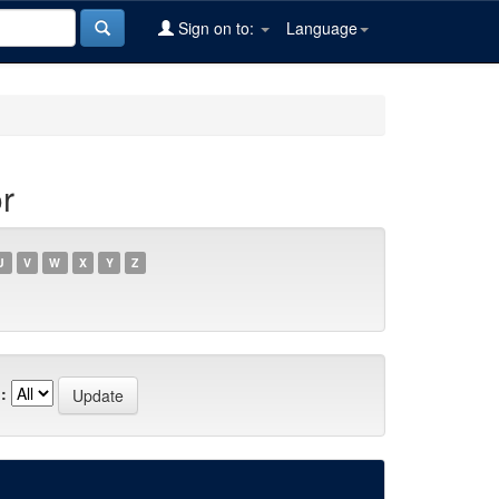
Sign on to:
Language
r
U
V
W
X
Y
Z
: