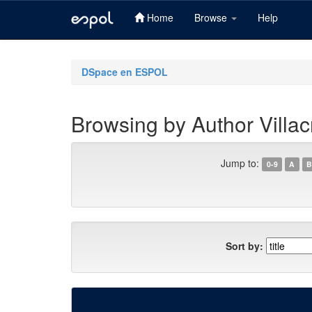
Home
Browse
Help
Skip
navigation
DSpace en ESPOL
Browsing by Author Villacr
Jump to:
0-9
A
B
Sort by: