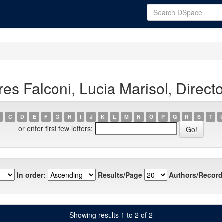
es Falconi, Lucia Marisol, Directo
C
D
E
F
G
H
I
J
K
L
M
N
O
P
Q
R
S
T
or enter first few letters:
In order:
Results/Page
Authors/Record
Showing results 1 to 2 of 2