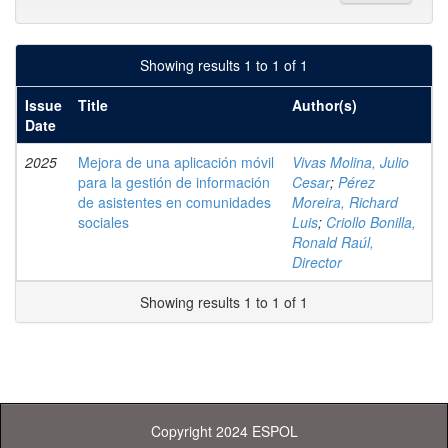
Showing results 1 to 1 of 1
Issue
Title
Author(s)
Date
2025
Mejora de una aplicación móvil
Vivas Molina, Julio
para la gestión de información
Cesar
;
Pérez
de asistentes en comunidades
Moreira, Richard
sociales
Luis
;
Criollo Bonilla,
Ronald Raúl,
Director
Showing results 1 to 1 of 1
Copyright 2024 ESPOL