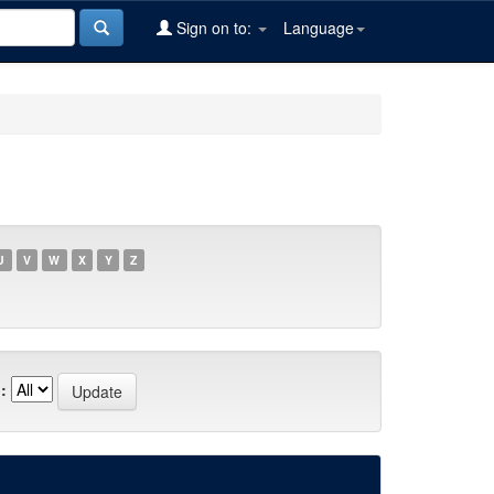
Sign on to:
Language
U
V
W
X
Y
Z
: