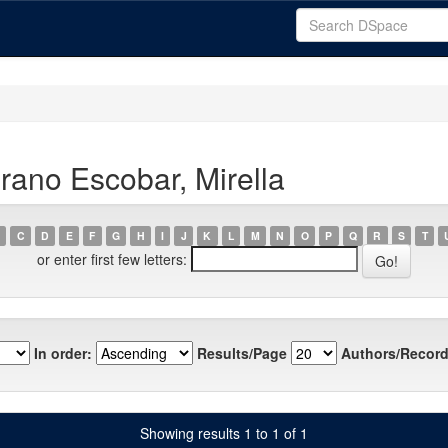
ano Escobar, Mirella
C
D
E
F
G
H
I
J
K
L
M
N
O
P
Q
R
S
T
or enter first few letters:
In order:
Results/Page
Authors/Record
Showing results 1 to 1 of 1