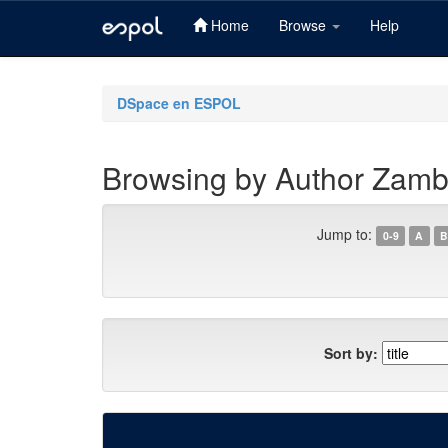
Home
Browse
Help
Skip
navigation
DSpace en ESPOL
Browsing by Author Zambr
Jump to:
0-9
A
B
Sort by: