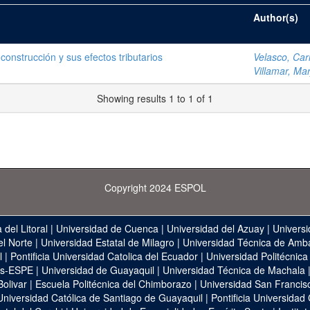
Author(s)
 construcción y sus efectos tributarios
Velasco, Carl
Villamar, Mar
Showing results 1 to 1 of 1
Copyright 2024 ESPOL
 del Litoral
|
Universidad de Cuenca
|
Universidad del Azuay
|
Universi
el Norte
|
Universidad Estatal de Milagro
|
Universidad Técnica de Amb
l
|
Pontificia Universidad Catolica del Ecuador
|
Universidad Politécnica
as-ESPE
|
Universidad de Guayaquil
|
Universidad Técnica de Machala
Bolivar
|
Escuela Politécnica del Chimborazo
|
Universidad San Francis
Universidad Católica de Santiago de Guayaquil
|
Pontificia Universidad