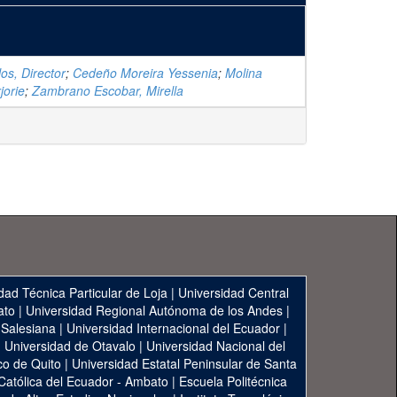
os, Director
;
Cedeño Moreira Yessenia
;
Molina
jorie
;
Zambrano Escobar, Mirella
dad Técnica Particular de Loja
|
Universidad Central
ato
|
Universidad Regional Autónoma de los Andes
|
 Salesiana
|
Universidad Internacional del Ecuador
|
|
Universidad de Otavalo
|
Universidad Nacional del
co de Quito
|
Universidad Estatal Peninsular de Santa
 Católica del Ecuador - Ambato
|
Escuela Politécnica