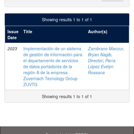
Showing results 1 to 1 of 1
Issue
Title
Author(s)
Date
2023
Implementación de un sistema
Zambrano Manzur,
de gestión de información para
Bryan Nagib,
el departamento de servicios
Director
;
Parra
de datos portadores de la
López Evelyn
región A de la empresa
Rossana
Zuvernach Tecnology Group
ZUVTG
Showing results 1 to 1 of 1