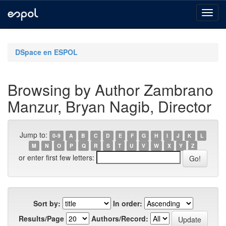
Skip
navigation
DSpace en ESPOL
Browsing by Author Zambrano
Manzur, Bryan Nagib, Director
Jump to:
0-9
A
B
C
D
E
F
G
H
I
J
K
L
M
N
O
P
Q
R
S
T
U
V
W
X
Y
Z
or enter first few letters:
Sort by:
In order:
Results/Page
Authors/Record: