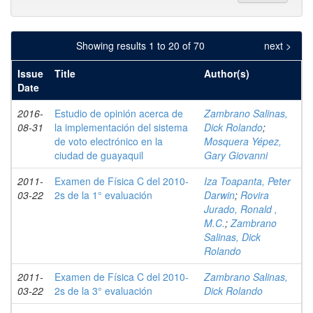
Showing results 1 to 20 of 70
next >
Issue
Title
Author(s)
Date
2016-
Estudio de opinión acerca de
Zambrano Salinas,
08-31
la implementación del sistema
Dick Rolando
;
de voto electrónico en la
Mosquera Yépez,
ciudad de guayaquil
Gary Giovanni
2011-
Examen de Física C del 2010-
Iza Toapanta, Peter
03-22
2s de la 1° evaluación
Darwin
;
Rovira
Jurado, Ronald ,
M.C.
;
Zambrano
Salinas, Dick
Rolando
2011-
Examen de Física C del 2010-
Zambrano Salinas,
03-22
2s de la 3° evaluación
Dick Rolando