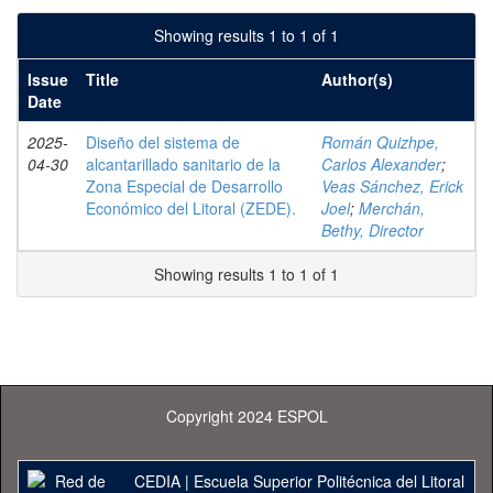
Showing results 1 to 1 of 1
Issue
Title
Author(s)
Date
2025-
Diseño del sistema de
Román Quizhpe,
04-30
alcantarillado sanitario de la
Carlos Alexander
;
Zona Especial de Desarrollo
Veas Sánchez, Erick
Económico del Litoral (ZEDE).
Joel
;
Merchán,
Bethy, Director
Showing results 1 to 1 of 1
Copyright 2024 ESPOL
CEDIA
|
Escuela Superior Politécnica del Litoral