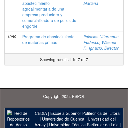
abastecimiento
Mariana
agroalimentaria de una
empresa productora y
comercializadora de pollos de
engorde.
1989
Programa de abastecimiento
Palacios Uttermann,
de materias primas
Federico
;
Wiesner
F., Ignacio, Director
Showing results 1 to 7 of 7
Copyright 2024 ESPOL
CEDIA
|
Escuela Superior Politécnica del Litoral
|
Universidad de Cuenca
|
Universidad del
Azuay
|
Universidad Técnica Particular de Loja
|