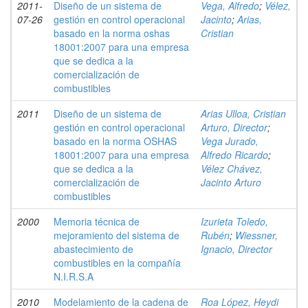
2011-
Diseño de un sistema de
Vega, Alfredo
;
Vélez,
07-26
gestión en control operacional
Jacinto
;
Arias,
basado en la norma oshas
Cristian
18001:2007 para una empresa
que se dedica a la
comercialización de
combustibles
2011
Diseño de un sistema de
Arias Ulloa, Cristian
gestión en control operacional
Arturo, Director
;
basado en la norma OSHAS
Vega Jurado,
18001:2007 para una empresa
Alfredo Ricardo
;
que se dedica a la
Vélez Chávez,
comercialización de
Jacinto Arturo
combustibles
2000
Memoria técnica de
Izurieta Toledo,
mejoramiento del sistema de
Rubén
;
Wiessner,
abastecimiento de
Ignacio, Director
combustibles en la compañía
N.I.R.S.A
2010
Modelamiento de la cadena de
Roa López, Heydi