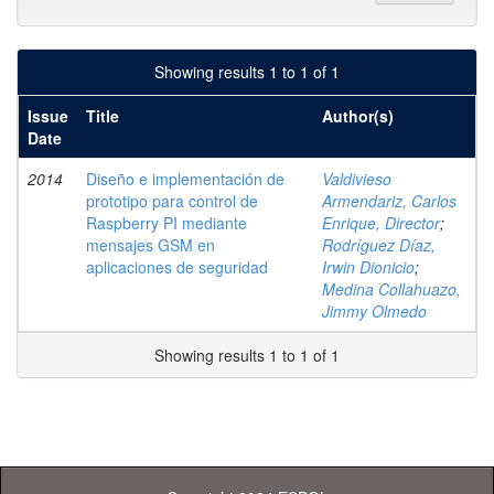
Showing results 1 to 1 of 1
Issue
Title
Author(s)
Date
2014
Diseño e implementación de
Valdivieso
prototipo para control de
Armendariz, Carlos
Raspberry PI mediante
Enrique, Director
;
mensajes GSM en
Rodríguez Díaz,
aplicaciones de seguridad
Irwin Dionicio
;
Medina Collahuazo,
Jimmy Olmedo
Showing results 1 to 1 of 1