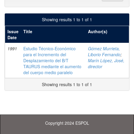
Showing results 1 to 1 of 1
Issue
Title
Author(s)
Date
1991
Estudio Técnico-Económico
Gómez Murrieta,
para el Incremento del
Liborio Fernando
;
Desplazamiento del B/T
Marín López, José,
TAURUS mediante el aumento
director
del cuerpo medio paralelo
Showing results 1 to 1 of 1
Copyright 2024 ESPOL