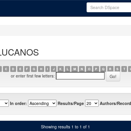
-GLUCANOS
C
D
E
F
G
H
I
J
K
L
M
N
O
P
Q
R
S
T
or enter first few letters:
In order:
Results/Page
Authors/Record
Showing results 1 to 1 of 1