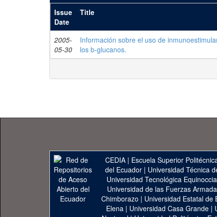
Issue
Title
Date
2005-
Información sobre el uso de inmunoestimulan
05-30
los b-glucanos.
CEDIA
|
Escuela Superior Politécnica
del Ecuador
|
Universidad Técnica d
Universidad Tecnológica Equinoccia
Universidad de las Fuerzas Armad
Chimborazo
|
Universidad Estatal de 
Elena
|
Universidad Casa Grande
|