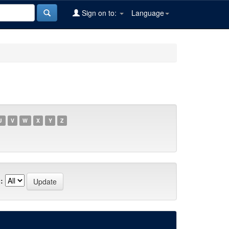
Sign on to:
Language
U
V
W
X
Y
Z
: