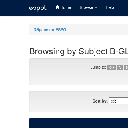
Home
Browse
Help
Skip
navigation
DSpace en ESPOL
Browsing by Subject B
Jump to:
0-9
A
B
Sort by: