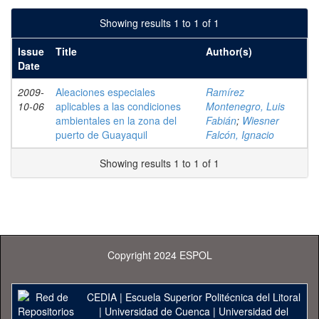
Showing results 1 to 1 of 1
Issue
Title
Author(s)
Date
2009-
Aleaciones especiales
Ramírez
10-06
aplicables a las condiciones
Montenegro, Luis
ambientales en la zona del
Fabián
;
Wiesner
puerto de Guayaquil
Falcón, Ignacio
Showing results 1 to 1 of 1
Copyright 2024 ESPOL
CEDIA
|
Escuela Superior Politécnica del Litoral
|
Universidad de Cuenca
|
Universidad del