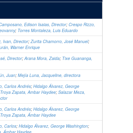
Camposano, Edison Isaias, Director
;
Crespo Rizzo,
Geovanny
;
Torres Montaleza, Luis Eduardo
, Ivan, Director
;
Zurita Chamorro, José Manuel
;
urán, Warner Enrique
sé, Director
;
Arana Mora, Zaida
;
Tixe Guananga,
ún, Juan
;
Mejía Luna, Jacqueline, directora
o, Carlos Andrés
;
Hidalgo Álvarez, George
Troya Zapata, Ambar Haydee
;
Salazar Meza,
ctor
o, Carlos Andrés
;
Hidalgo Álvarez, George
Troya Zapata, Ámbar Haydee
o, Carlos
;
Hidalgo Álvarez, George Washington
;
a, Ámbar Haydee