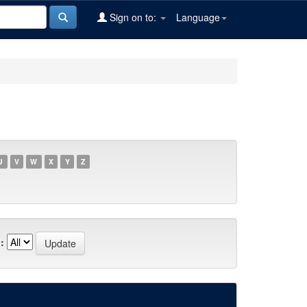
Sign on to:
Language
U
V
W
X
Y
Z
: