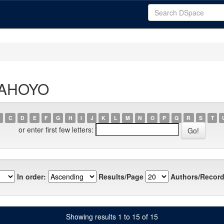
ABAHOYO
C
D
E
F
G
H
I
J
K
L
M
N
O
P
Q
R
S
T
or enter first few letters:
In order:
Results/Page
Authors/Record
Showing results 1 to 15 of 15