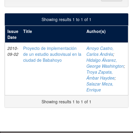
Showing results 1 to 1 of 1
Issue
Title
Author(s)
Date
2010-
Proyecto de implementación
Arroyo Castro,
09-02
de un estudio audiovisual en la
Carlos Andrés
;
ciudad de Babahoyo
Hidalgo Álvarez,
George Washington
;
Troya Zapata,
Ámbar Haydee
;
Salazar Meza,
Enrique
Showing results 1 to 1 of 1