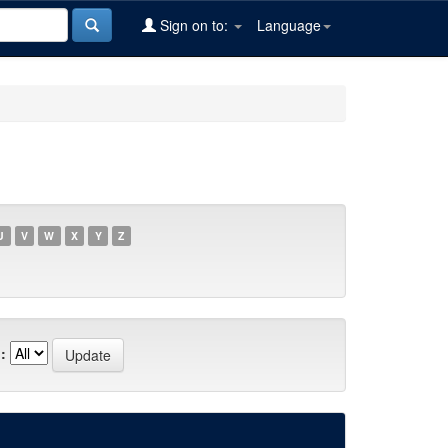
Sign on to:
Language
U
V
W
X
Y
Z
: