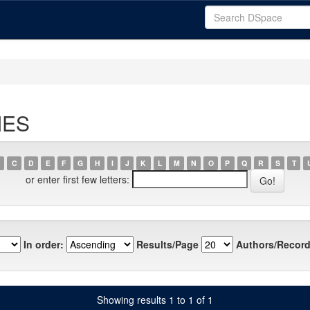
IES
C
D
E
F
G
H
I
J
K
L
M
N
O
P
Q
R
S
T
or enter first few letters:
In order:
Results/Page
Authors/Record
Showing results 1 to 1 of 1