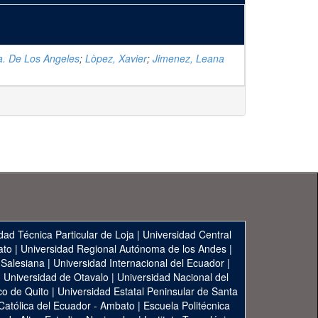
a. De Los Angeles
;
Lòpez, Xavier
;
Jimenez, Leana
dad Técnica Particular de Loja
|
Universidad Central
ato
|
Universidad Regional Autónoma de los Andes
|
 Salesiana
|
Universidad Internacional del Ecuador
|
|
Universidad de Otavalo
|
Universidad Nacional del
co de Quito
|
Universidad Estatal Peninsular de Santa
 Católica del Ecuador - Ambato
|
Escuela Politécnica