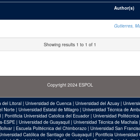
Author(s)
Gutierres, M
Showing results 1 to 1 of 1
Copyright 2024 ESPOL
 del Litoral
|
Universidad de Cuenca
|
Universidad del Azuay
|
Universi
el Norte
|
Universidad Estatal de Milagro
|
Universidad Técnica de Amb
l
|
Pontificia Universidad Catolica del Ecuador
|
Universidad Politécnica
as-ESPE
|
Universidad de Guayaquil
|
Universidad Técnica de Machala
Bolivar
|
Escuela Politécnica del Chimborazo
|
Universidad San Francis
Universidad Católica de Santiago de Guayaquil
|
Pontificia Universidad