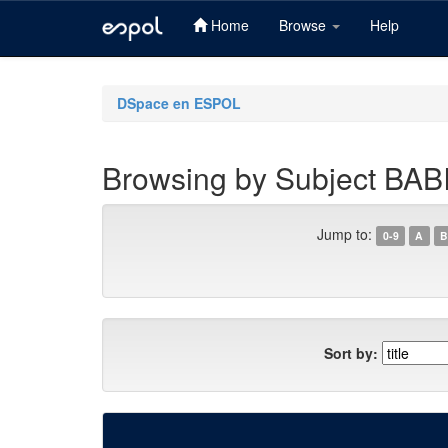
Home
Browse
Help
Skip
navigation
DSpace en ESPOL
Browsing by Subject BAB
Jump to:
0-9
A
B
Sort by: