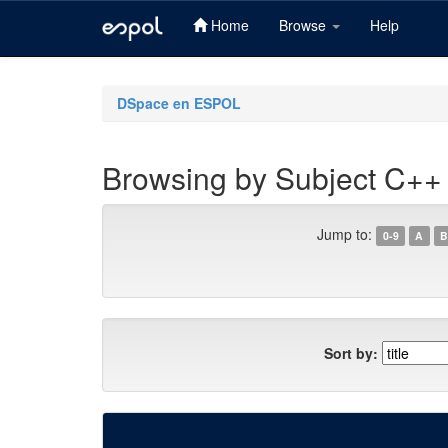
Home
Browse
Help
Skip
navigation
DSpace en ESPOL
Browsing by Subject C++
Jump to:
0-9
A
B
Sort by: