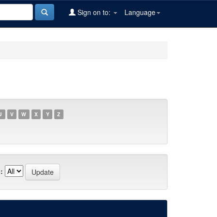
Sign on to:
Language
U
V
W
X
Y
Z
: