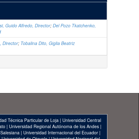
i, Guido Alfredo, Director
;
Del Pozo Tkatchenko,
d
, Director
;
Tobalina Dito, Giglia Beatriz
dad Técnica Particular de Loja
|
Universidad Central
ato
|
Universidad Regional Autónoma de los Andes
|
 Salesiana
|
Universidad Internacional del Ecuador
|
|
Universidad de Otavalo
|
Universidad Nacional del