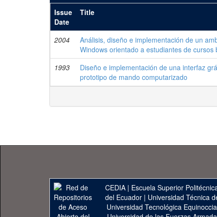
Issue
Title
Date
2004
Análisis, diseño e implementación de un amb
Windows orientado a estudiantes de cursos
1993
Diseño e implementación de una interfaz gráf
prototipo de mando computarizado
CEDIA
|
Escuela Superior Politécnica
del Ecuador
|
Universidad Técnica d
Universidad Tecnológica Equinoccia
Universidad de las Fuerzas Armad