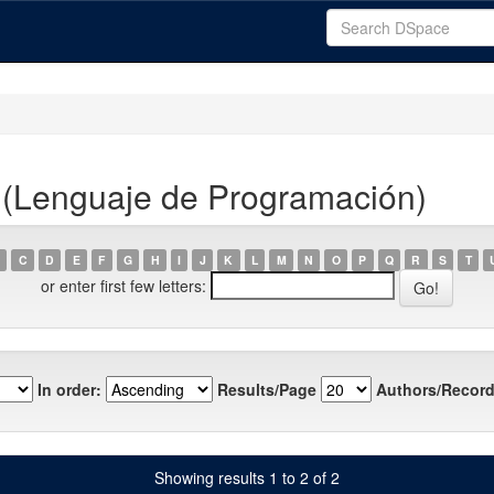
 (Lenguaje de Programación)
C
D
E
F
G
H
I
J
K
L
M
N
O
P
Q
R
S
T
or enter first few letters:
In order:
Results/Page
Authors/Record
Showing results 1 to 2 of 2