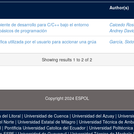
Author(s)
iente de desarrollo para C/C++ bajo el entorno
Caicedo Ross
 básicos de programación
Andrey Davi
ica utilizada por el usuario para accionar una grúa
García, Sixto
Showing results 1 to 2 of 2
Copyright 2024 ESPOL
 del Litoral
|
Universidad de Cuenca
|
Universidad del Azuay
|
Universi
el Norte
|
Universidad Estatal de Milagro
|
Universidad Técnica de Amb
l
|
Pontificia Universidad Catolica del Ecuador
|
Universidad Politécnica
as-ESPE
|
Universidad de Guayaquil
|
Universidad Técnica de Machala