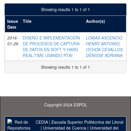
Showing results 1 to 1 of 1
Issue
Title
Author(s)
Date
2016-
DISEÑO E IMPLEMENTACIÓN
LOMAS ASCENCIO,
01-29
DE PROCESOS DE CAPTURA
HENRY ANTONIO
;
DE DATOS EN SOFT Y HARD
OCHOA CEVALLOS,
REAL-TIME USANDO RTAI
DENISSE ADRIANA
Showing results 1 to 1 of 1
Copyright 2024 ESPOL
CEDIA
|
Escuela Superior Politécnica del Litoral
|
Universidad de Cuenca
|
Universidad del