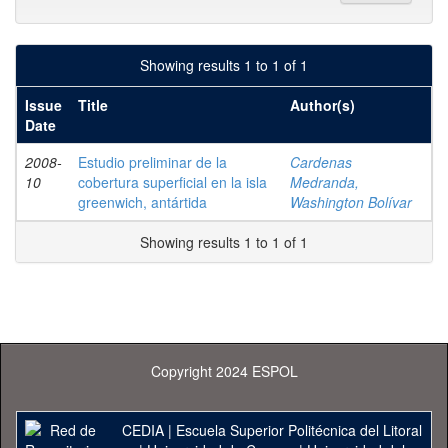
Showing results 1 to 1 of 1
Issue
Title
Author(s)
Date
2008-
Estudio preliminar de la
Cardenas
10
cobertura superficial en la isla
Medranda,
greenwich, antártida
Washington Bolívar
Showing results 1 to 1 of 1
Copyright 2024 ESPOL
CEDIA
|
Escuela Superior Politécnica del Litoral