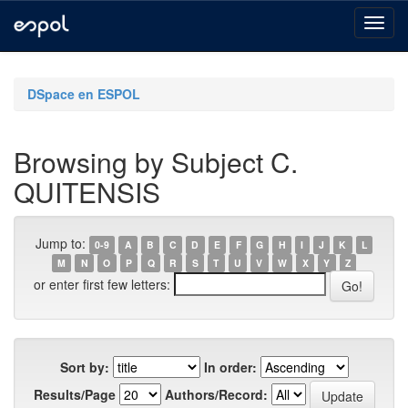
Skip
navigation
DSpace en ESPOL
Browsing by Subject C.
QUITENSIS
Jump to:
0-9
A
B
C
D
E
F
G
H
I
J
K
L
M
N
O
P
Q
R
S
T
U
V
W
X
Y
Z
or enter first few letters:
Sort by:
In order:
Results/Page
Authors/Record: