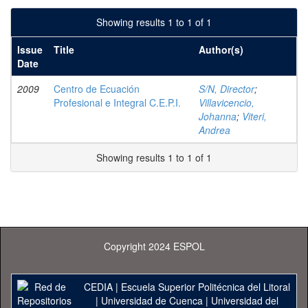
Showing results 1 to 1 of 1
Issue
Title
Author(s)
Date
2009
Centro de Ecuación
S/N, Director
;
Profesional e Integral C.E.P.I.
Villavicencio,
Johanna
;
Viteri,
Andrea
Showing results 1 to 1 of 1
Copyright 2024 ESPOL
CEDIA
|
Escuela Superior Politécnica del Litoral
|
Universidad de Cuenca
|
Universidad del