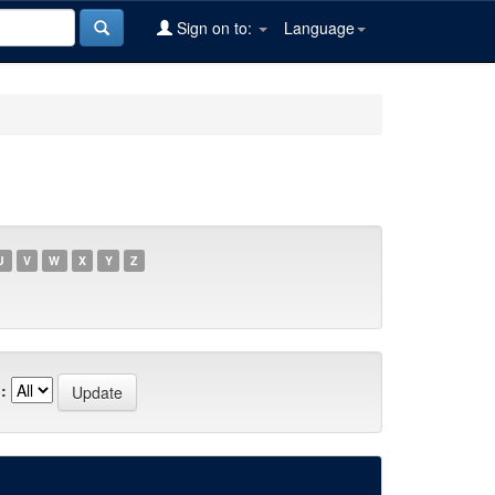
Sign on to:
Language
U
V
W
X
Y
Z
: