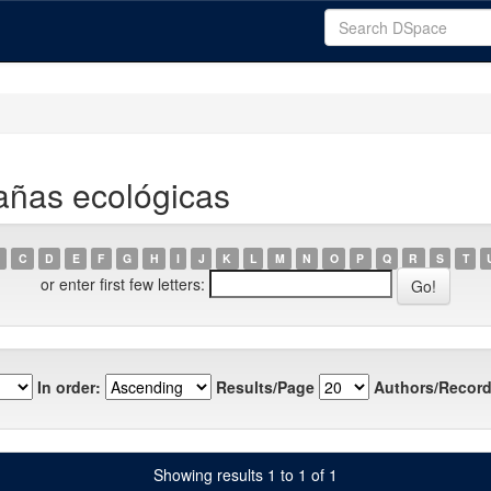
añas ecológicas
C
D
E
F
G
H
I
J
K
L
M
N
O
P
Q
R
S
T
or enter first few letters:
In order:
Results/Page
Authors/Record
Showing results 1 to 1 of 1