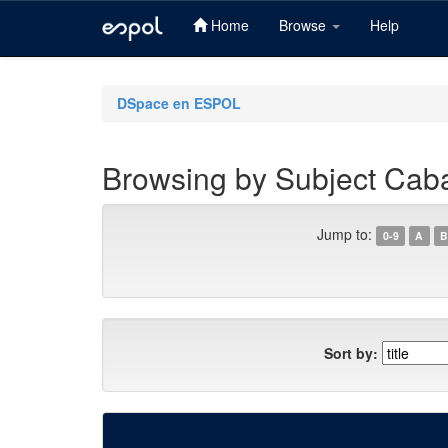
Home
Browse
Help
Skip
navigation
DSpace en ESPOL
Browsing by Subject Cab
Jump to:
0-9
A
B
Sort by: