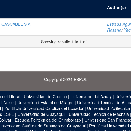
Author(s)
M-CASCABEL S.A.
Estrada Agui
Rosario
;
Yag
Showing results 1 to 1 of 1
Copyright 2024 ESPOL
 del Litoral
|
Universidad de Cuenca
|
Universidad del Azuay
|
Universi
el Norte
|
Universidad Estatal de Milagro
|
Universidad Técnica de Amb
l
|
Pontificia Universidad Catolica del Ecuador
|
Universidad Politécnica
as-ESPE
|
Universidad de Guayaquil
|
Universidad Técnica de Machala
Bolivar
|
Escuela Politécnica del Chimborazo
|
Universidad San Francis
Universidad Católica de Santiago de Guayaquil
|
Pontificia Universidad