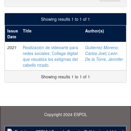
Showing results 1 to 1 of 1
Issue
Title
Author(s)
Date
2021
Realización de videoarte para
Gutierrez Moreno,
redes sociales: Collage digital
Carlos Joel
;
León
que visualiza los estigmas del
De la Torre, Jennifer
cabello rizado.
Showing results 1 to 1 of 1
Copyright 2024 ESPOL