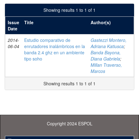
Showing results 1 to 1 of 1
Issue
Title
Author(s)
Date
2014-
Estudio comparativo de
Gastezzi Montero,
06-04
enrutadores inalámbricos en la
Adriana Katiusca
;
banda 2.4 ghz en un ambiente
Banda Bayona,
tipo soho
Diana Gabriela
;
Millan Traverso,
Marcos
Showing results 1 to 1 of 1
Copyright 2024 ESPOL