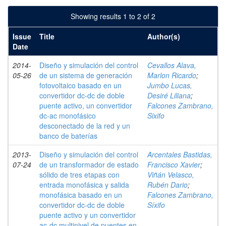
Showing results 1 to 2 of 2
Issue
Title
Author(s)
Date
2014-
Diseño y simulación del control
Cevallos Alava,
05-26
de un sistema de generación
Marlon Ricardo
;
fotovoltaico basado en un
Jumbo Lucas,
convertidor dc-dc de doble
Desiré Liliana
;
puente activo, un convertidor
Falcones Zambrano,
dc-ac monofásico
Sixifo
desconectado de la red y un
banco de baterías
2013-
Diseño y simulación del control
Arcentales Bastidas,
07-24
de un transformador de estado
Francisco Xavier
;
sólido de tres etapas con
Viñán Velasco,
entrada monofásica y salida
Rubén Dario
;
monofásica basado en un
Falcones Zambrano,
convertidor dc-dc de doble
Síxifo
puente activo y un convertidor
ac-dc multinivel de puentes en