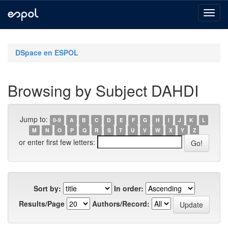
Skip
navigation
DSpace en ESPOL
Browsing by Subject DAHDI
Jump to:
0-9
A
B
C
D
E
F
G
H
I
J
K
L
M
N
O
P
Q
R
S
T
U
V
W
X
Y
Z
or enter first few letters:
Sort by:
In order:
Results/Page
Authors/Record: