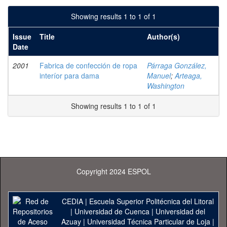
Showing results 1 to 1 of 1
Issue
Title
Author(s)
Date
2001
Fabrica de confección de ropa
Párraga González,
interíor para dama
Manuel
;
Arteaga,
Washington
Showing results 1 to 1 of 1
Copyright 2024 ESPOL
CEDIA
|
Escuela Superior Politécnica del Litoral
|
Universidad de Cuenca
|
Universidad del
Azuay
|
Universidad Técnica Particular de Loja
|