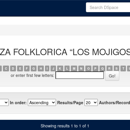
ANZA FOLKLORICA “LOS MOJIGOS
C
D
E
F
G
H
I
J
K
L
M
N
O
P
Q
R
S
T
or enter first few letters:
In order:
Results/Page
Authors/Record
Showing results 1 to 1 of 1