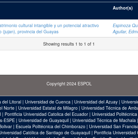
Author(s)
rimonio cultural intangible y un potencial atractivo
Espinoza Qui
o (jujan), provincia del Guayas
Aguilar, Ed
Showing results 1 to 1 of 1
Copyright 2024 ESPOL
 del Litoral
|
Universidad de Cuenca
|
Universidad del Azuay
|
Universi
el Norte
|
Universidad Estatal de Milagro
|
Universidad Técnica de Amb
l
|
Pontificia Universidad Catolica del Ecuador
|
Universidad Politécnica
as-ESPE
|
Universidad de Guayaquil
|
Universidad Técnica de Machala
Bolivar
|
Escuela Politécnica del Chimborazo
|
Universidad San Francis
Universidad Católica de Santiago de Guayaquil
|
Pontificia Universidad