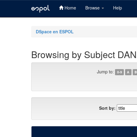
Home
Browse
Help
Skip
navigation
DSpace en ESPOL
Browsing by Subject D
Jump to:
0-9
A
B
Sort by: