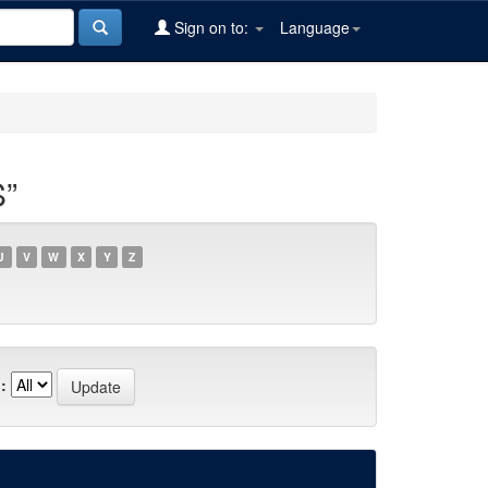
Sign on to:
Language
”
U
V
W
X
Y
Z
: