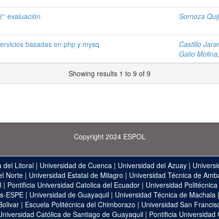
° evaluación
Sornoza Quiji
servicios basadas en php y mysq
Castillo Jara
Galio Molina
Showing results 1 to 9 of 9
Copyright 2024 ESPOL
 del Litoral
|
Universidad de Cuenca
|
Universidad del Azuay
|
Universi
el Norte
|
Universidad Estatal de Milagro
|
Universidad Técnica de Amb
l
|
Pontificia Universidad Catolica del Ecuador
|
Universidad Politécnica
as-ESPE
|
Universidad de Guayaquil
|
Universidad Técnica de Machala
Bolivar
|
Escuela Politécnica del Chimborazo
|
Universidad San Francis
Universidad Católica de Santiago de Guayaquil
|
Pontificia Universidad