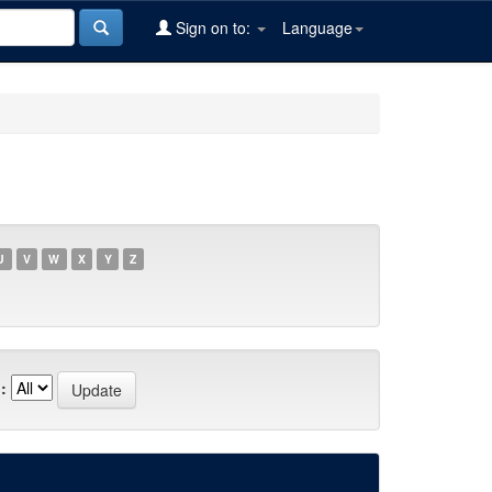
Sign on to:
Language
U
V
W
X
Y
Z
: