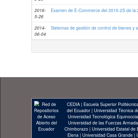
2016-
Examen de E-Commerce del 2015-2S de la 2
5-26
2014-
Sistemas de gestión de control de bienes y 
06-04
CEDIA
|
Escuela Superior Politécnica
del Ecuador
|
Universidad Técnica d
Universidad Tecnológica Equinoccia
Universidad de las Fuerzas Armad
Chimborazo
|
Universidad Estatal de 
Elena
|
Universidad Casa Grande
|