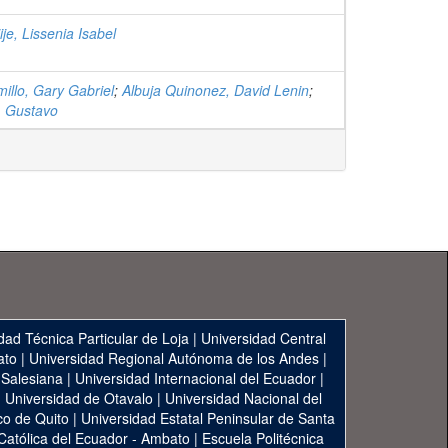
je, Lissenia Isabel
millo, Gary Gabriel
;
Albuja Quinonez, David Lenin
;
, Gustavo
dad Técnica Particular de Loja
|
Universidad Central
ato
|
Universidad Regional Autónoma de los Andes
|
 Salesiana
|
Universidad Internacional del Ecuador
|
|
Universidad de Otavalo
|
Universidad Nacional del
co de Quito
|
Universidad Estatal Peninsular de Santa
 Católica del Ecuador - Ambato
|
Escuela Politécnica