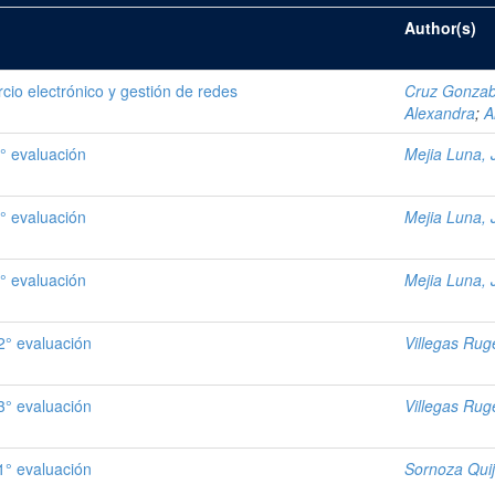
Author(s)
cio electrónico y gestión de redes
Cruz Gonzab
Alexandra
;
A
° evaluación
Mejia Luna, 
° evaluación
Mejia Luna, 
° evaluación
Mejia Luna, 
° evaluación
Villegas Rug
° evaluación
Villegas Rug
° evaluación
Sornoza Quiji