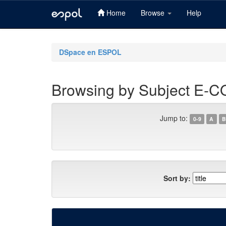
Home
Browse
Help
Skip
navigation
DSpace en ESPOL
Browsing by Subject E
Jump to:
0-9
A
B
Sort by: