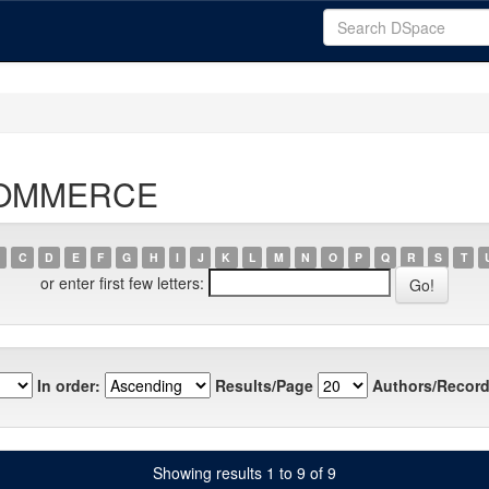
-COMMERCE
C
D
E
F
G
H
I
J
K
L
M
N
O
P
Q
R
S
T
or enter first few letters:
In order:
Results/Page
Authors/Record
Showing results 1 to 9 of 9