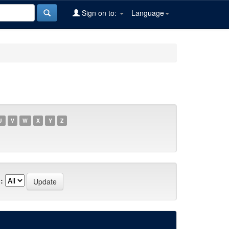
Sign on to:
Language
U
V
W
X
Y
Z
: