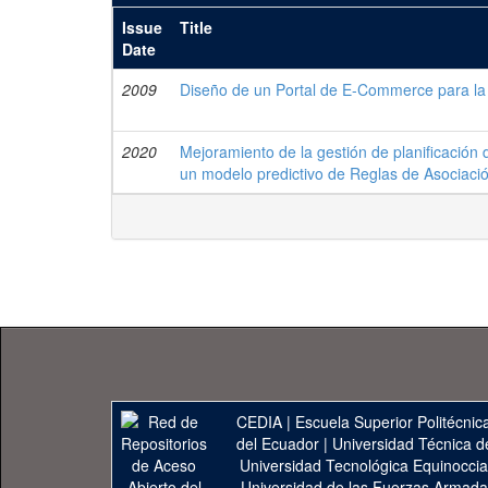
Issue
Title
Date
2009
Diseño de un Portal de E-Commerce para la 
2020
Mejoramiento de la gestión de planificació
un modelo predictivo de Reglas de Asociació
CEDIA
|
Escuela Superior Politécnica
del Ecuador
|
Universidad Técnica d
Universidad Tecnológica Equinoccia
Universidad de las Fuerzas Armad