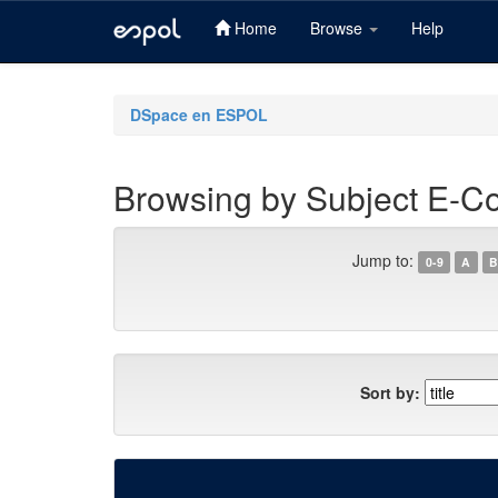
Home
Browse
Help
Skip
navigation
DSpace en ESPOL
Browsing by Subject E-
Jump to:
0-9
A
B
Sort by: