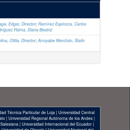
aga, Edgar, Director
;
Ramírez Espinoza, Carlos
ríguez Palma, Diana Beatriz
ina, Otilia, Director
;
Arroyabe Merchán, Stalin
dad Técnica Particular de Loja
|
Universidad Central
ato
|
Universidad Regional Autónoma de los Andes
|
 Salesiana
|
Universidad Internacional del Ecuador
|
|
Universidad de Otavalo
|
Universidad Nacional del