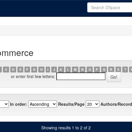
Commerce
C
D
E
F
G
H
I
J
K
L
M
N
O
P
Q
R
S
T
or enter first few letters:
In order:
Results/Page
Authors/Record
Showing results 1 to 2 of 2