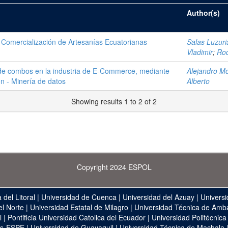
Author(s)
Comercialización de Artesanías Ecuatorianas
Salas Luzuri
Vladimir
;
Rod
n de combos en la industria de E-Commerce, mediante
Alejandro Mol
n - Minería de datos
Alberto
Showing results 1 to 2 of 2
Copyright 2024 ESPOL
 del Litoral
|
Universidad de Cuenca
|
Universidad del Azuay
|
Universi
el Norte
|
Universidad Estatal de Milagro
|
Universidad Técnica de Amb
l
|
Pontificia Universidad Catolica del Ecuador
|
Universidad Politécnica
as-ESPE
|
Universidad de Guayaquil
|
Universidad Técnica de Machala