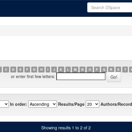
C
D
E
F
G
H
I
J
K
L
M
N
O
P
Q
R
S
T
or enter first few letters:
In order:
Results/Page
Authors/Record
Showing results 1 to 2 of 2