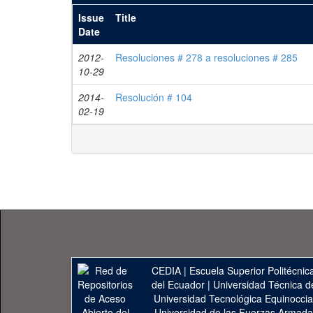
Issue
Title
Date
2012-
Resoluciones # 278 a resoluciones # 285
10-29
2014-
Resolución # 104
02-19
CEDIA
|
Escuela Superior Politécnica
del Ecuador
|
Universidad Técnica d
Universidad Tecnológica Equinoccia
Universidad de las Fuerzas Armad