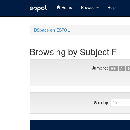
Home
Browse
Help
Skip
navigation
DSpace en ESPOL
Browsing by Subject F
Jump to:
0-9
A
B
Sort by: