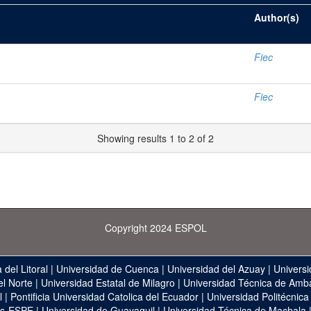
Author(s)
Fiec
Fiec
Showing results 1 to 2 of 2
Copyright 2024 ESPOL
 del Litoral
|
Universidad de Cuenca
|
Universidad del Azuay
|
Universi
el Norte
|
Universidad Estatal de Milagro
|
Universidad Técnica de Amb
l
|
Pontificia Universidad Catolica del Ecuador
|
Universidad Politécnica
as-ESPE
|
Universidad de Guayaquil
|
Universidad Técnica de Machala