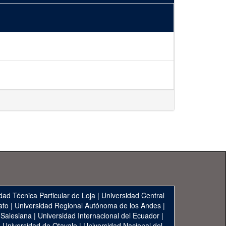
dad Técnica Particular de Loja
|
Universidad Central
ato
|
Universidad Regional Autónoma de los Andes
|
 Salesiana
|
Universidad Internacional del Ecuador
|
|
Universidad de Otavalo
|
Universidad Nacional del