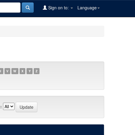
Sign on to:
Language
U
V
W
X
Y
Z
: