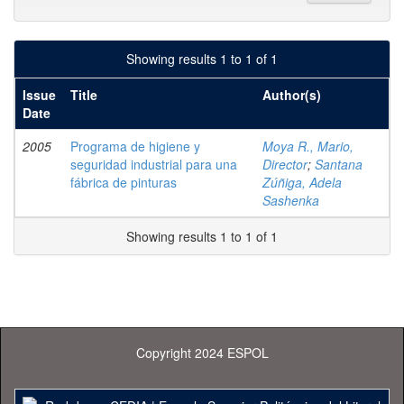
Showing results 1 to 1 of 1
Issue
Title
Author(s)
Date
2005
Programa de higiene y
Moya R., Mario,
seguridad industrial para una
Director
;
Santana
fábrica de pinturas
Zúñiga, Adela
Sashenka
Showing results 1 to 1 of 1
Copyright 2024 ESPOL