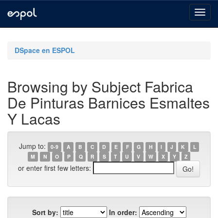
Skip
navigation
DSpace en ESPOL
Browsing by Subject Fabrica
De Pinturas Barnices Esmaltes
Y Lacas
Jump to:
0-9
A
B
C
D
E
F
G
H
I
J
K
L
M
N
O
P
Q
R
S
T
U
V
W
X
Y
Z
or enter first few letters:
Sort by:
In order: