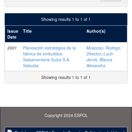
Showing results 1 to 1 of 1
Issue
Title
Author(s)
Date
2001
Planeación estratégica de la
Moscoso, Rodrigo,
fábrica de embutidos
Director
;
Lucin
Salsamentaria Suiza S.A.
Jervis, Blanca
Salsuisa
Alexandra
Showing results 1 to 1 of 1
Copyright 2024 ESPOL