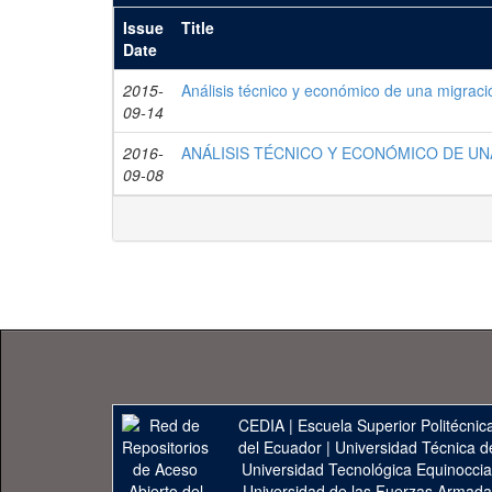
Issue
Title
Date
2015-
Análisis técnico y económico de una migra
09-14
2016-
ANÁLISIS TÉCNICO Y ECONÓMICO DE UN
09-08
CEDIA
|
Escuela Superior Politécnica
del Ecuador
|
Universidad Técnica d
Universidad Tecnológica Equinoccia
Universidad de las Fuerzas Armad