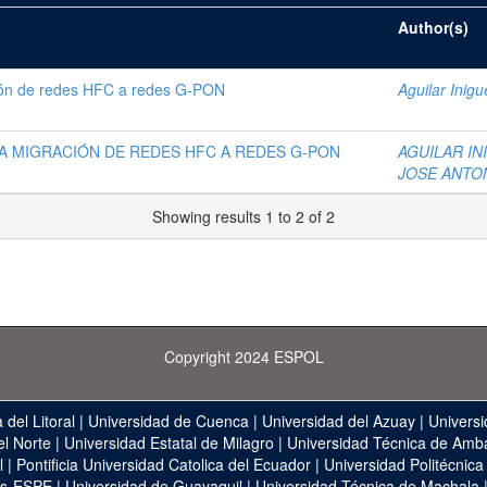
Author(s)
ción de redes HFC a redes G-PON
Aguilar Inigue
A MIGRACIÓN DE REDES HFC A REDES G-PON
AGUILAR IN
JOSE ANTO
Showing results 1 to 2 of 2
Copyright 2024 ESPOL
 del Litoral
|
Universidad de Cuenca
|
Universidad del Azuay
|
Universi
el Norte
|
Universidad Estatal de Milagro
|
Universidad Técnica de Amb
l
|
Pontificia Universidad Catolica del Ecuador
|
Universidad Politécnica
as-ESPE
|
Universidad de Guayaquil
|
Universidad Técnica de Machala