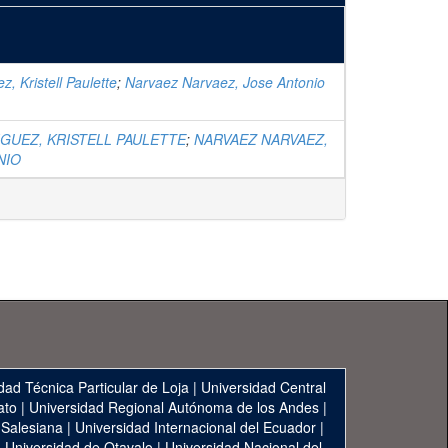
z, Kristell Paulette
;
Narvaez Narvaez, Jose Antonio
IGUEZ, KRISTELL PAULETTE
;
NARVAEZ NARVAEZ,
NIO
dad Técnica Particular de Loja
|
Universidad Central
ato
|
Universidad Regional Autónoma de los Andes
|
 Salesiana
|
Universidad Internacional del Ecuador
|
|
Universidad de Otavalo
|
Universidad Nacional del