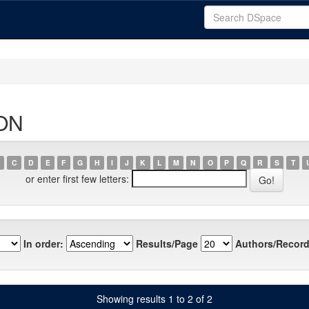
PON
C
D
E
F
G
H
I
J
K
L
M
N
O
P
Q
R
S
T
or enter first few letters:
In order:
Results/Page
Authors/Record
Showing results 1 to 2 of 2