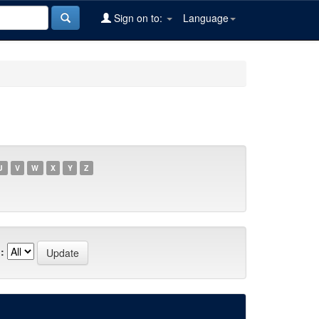
Sign on to:
Language
U
V
W
X
Y
Z
: