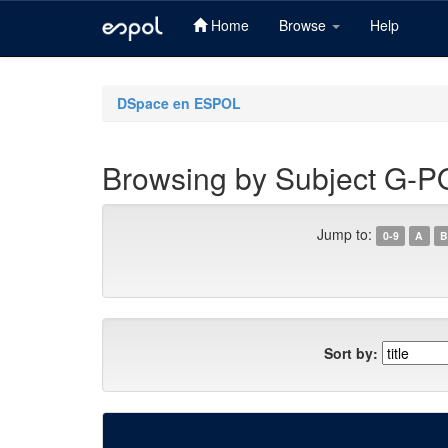
Home
Browse
Help
Skip
navigation
DSpace en ESPOL
Browsing by Subject G-
Jump to:
0-9
A
B
Sort by: