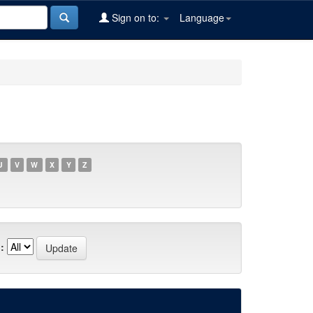
Sign on to:
Language
U
V
W
X
Y
Z
: