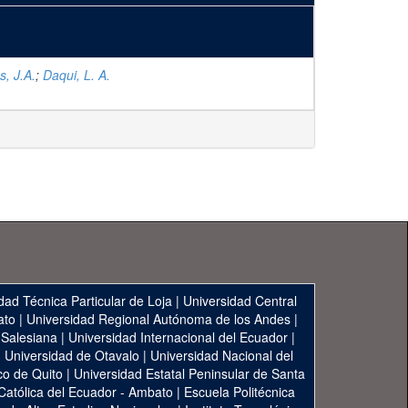
, J.A.
;
Daqui, L. A.
dad Técnica Particular de Loja
|
Universidad Central
ato
|
Universidad Regional Autónoma de los Andes
|
 Salesiana
|
Universidad Internacional del Ecuador
|
|
Universidad de Otavalo
|
Universidad Nacional del
co de Quito
|
Universidad Estatal Peninsular de Santa
 Católica del Ecuador - Ambato
|
Escuela Politécnica