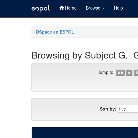
Home
Browse
Help
Skip
navigation
DSpace en ESPOL
Browsing by Subject G.
Jump to:
0-9
A
B
Sort by: