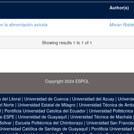
Author(s)
en la alimentación avícola
Moran Robles
Showing results 1 to 1 of 1
Copyright 2024 ESPOL
 del Litoral
|
Universidad de Cuenca
|
Universidad del Azuay
|
Universi
el Norte
|
Universidad Estatal de Milagro
|
Universidad Técnica de Amb
l
|
Pontificia Universidad Catolica del Ecuador
|
Universidad Politécnica
as-ESPE
|
Universidad de Guayaquil
|
Universidad Técnica de Machala
Bolivar
|
Escuela Politécnica del Chimborazo
|
Universidad San Francis
Universidad Católica de Santiago de Guayaquil
|
Pontificia Universidad