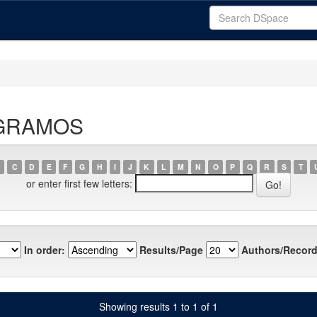
- GRAMOS
C
D
E
F
G
H
I
J
K
L
M
N
O
P
Q
R
S
T
or enter first few letters:
In order:
Results/Page
Authors/Record
Showing results 1 to 1 of 1