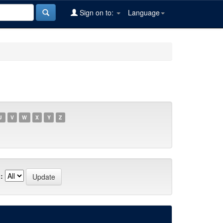
Sign on to:
Language
U
V
W
X
Y
Z
: