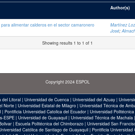
Author(s)
, para alimentar calderos en el sector camaronero
Martínez Loz
José
;
Almach
Showing results 1 to 1 of 1
Copyright 2024 ESPOL
 del Litoral
|
Universidad de Cuenca
|
Universidad del Azuay
|
Universi
el Norte
|
Universidad Estatal de Milagro
|
Universidad Técnica de Amb
l
|
Pontificia Universidad Catolica del Ecuador
|
Universidad Politécnica
as-ESPE
|
Universidad de Guayaquil
|
Universidad Técnica de Machala
Bolivar
|
Escuela Politécnica del Chimborazo
|
Universidad San Francis
Universidad Católica de Santiago de Guayaquil
|
Pontificia Universidad