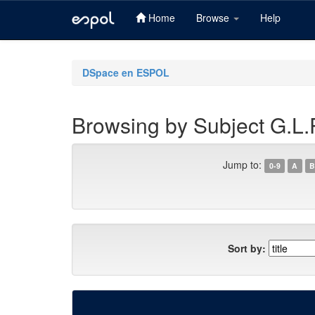
Home
Browse
Help
Skip
navigation
DSpace en ESPOL
Browsing by Subject G.L.
Jump to:
0-9
A
B
Sort by: