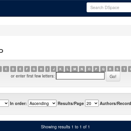
P
C
D
E
F
G
H
I
J
K
L
M
N
O
P
Q
R
S
T
or enter first few letters:
In order:
Results/Page
Authors/Record
Showing results 1 to 1 of 1