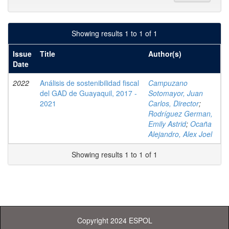
Showing results 1 to 1 of 1
Issue
Title
Author(s)
Date
2022
Análisis de sostenibilidad fiscal
Campuzano
del GAD de Guayaquil, 2017 -
Sotomayor, Juan
2021
Carlos, Director
;
Rodríguez German,
Emily Astrid
;
Ocaña
Alejandro, Alex Joel
Showing results 1 to 1 of 1
Copyright 2024 ESPOL