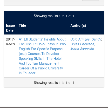
Showing results 1 to 1 of 1
Issue
Title
Author(s)
Date
2017-
A1 Efl Students’ Insights About
Soto Armijos, Sandy
;
04-29
The Use Of Role- Plays In Two
Rojas Encalada,
English For Specific Purpose
Maria Asunción
(esp) Courses To Develop
Speaking Skills In The Hotel
And Tourism Management
Career Of a Public University
In Ecuador
Showing results 1 to 1 of 1