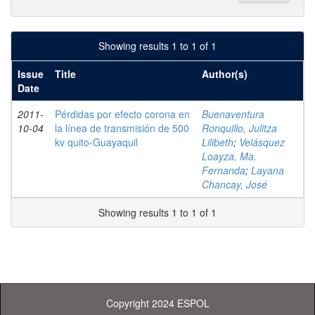
Showing results 1 to 1 of 1
Issue
Title
Author(s)
Date
2011-
Pérdidas por efecto corona en
Buenaventura
10-04
la línea de transmisión de 500
Ronquillo, Julitza
kv quito-Guayaquil
Lilibeth
;
Velásquez
Loayza, Ma.
Fernanda
;
Layana
Chancay, José
Showing results 1 to 1 of 1
Copyright 2024 ESPOL