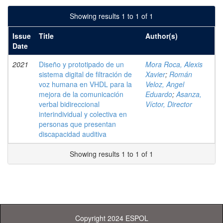
Showing results 1 to 1 of 1
Issue
Title
Author(s)
Date
2021
Diseño y prototipado de un
Mora Roca, Alexis
sistema digital de filtración de
Xavier
;
Román
voz humana en VHDL para la
Veloz, Angel
mejora de la comunicación
Eduardo
;
Asanza,
verbal bidireccional
Víctor, Director
interindividual y colectiva en
personas que presentan
discapacidad auditiva
Showing results 1 to 1 of 1
Copyright 2024 ESPOL