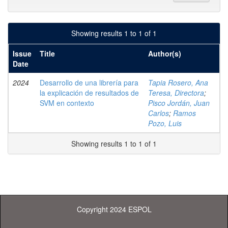
Showing results 1 to 1 of 1
Issue
Title
Author(s)
Date
2024
Desarrollo de una librería para
Tapia Rosero, Ana
la explicación de resultados de
Teresa, Directora
;
SVM en contexto
Pisco Jordán, Juan
Carlos
;
Ramos
Pozo, Luis
Showing results 1 to 1 of 1
Copyright 2024 ESPOL