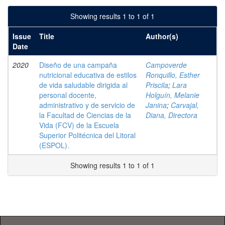
Showing results 1 to 1 of 1
Issue
Title
Author(s)
Date
2020
Diseño de una campaña
Campoverde
nutricional educativa de estilos
Ronquillo, Esther
de vida saludable dirigida al
Priscila
;
Lara
personal docente,
Holguín, Melanie
administrativo y de servicio de
Janina
;
Carvajal,
la Facultad de Ciencias de la
Diana, Directora
Vida (FCV) de la Escuela
Superior Politécnica del Litoral
(ESPOL).
Showing results 1 to 1 of 1