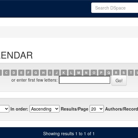
ALENDAR
C
D
E
F
G
H
I
J
K
L
M
N
O
P
Q
R
S
T
or enter first few letters:
In order:
Results/Page
Authors/Record
Showing results 1 to 1 of 1