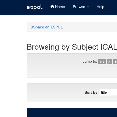
Home
Browse
Help
Skip
navigation
DSpace en ESPOL
Browsing by Subject IC
Jump to:
0-9
A
B
Sort by: