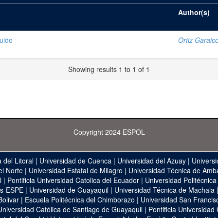
Author(s)
buido
Ortiz Garaic
Showing results 1 to 1 of 1
Copyright 2024 ESPOL
 del Litoral
|
Universidad de Cuenca
|
Universidad del Azuay
|
Universi
el Norte
|
Universidad Estatal de Milagro
|
Universidad Técnica de Amb
l
|
Pontificia Universidad Catolica del Ecuador
|
Universidad Politécnica
as-ESPE
|
Universidad de Guayaquil
|
Universidad Técnica de Machala
Bolivar
|
Escuela Politécnica del Chimborazo
|
Universidad San Francis
Universidad Católica de Santiago de Guayaquil
|
Pontificia Universidad