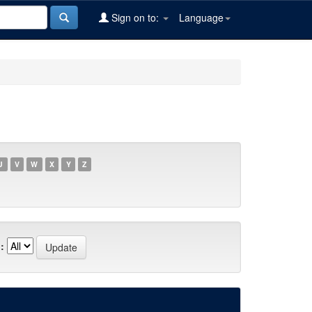
Sign on to:
Language
U
V
W
X
Y
Z
: