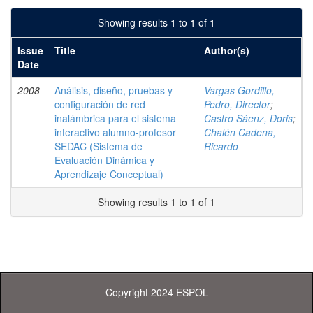
Showing results 1 to 1 of 1
Issue
Title
Author(s)
Date
2008
Análisis, diseño, pruebas y
Vargas Gordillo,
configuración de red
Pedro, Director
;
inalámbrica para el sistema
Castro Sáenz, Doris
;
interactivo alumno-profesor
Chalén Cadena,
SEDAC (Sistema de
Ricardo
Evaluación Dinámica y
Aprendizaje Conceptual)
Showing results 1 to 1 of 1
Copyright 2024 ESPOL