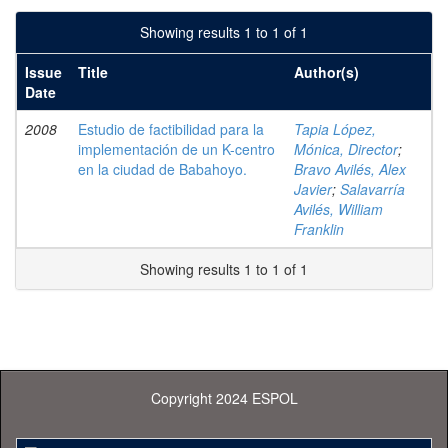
Showing results 1 to 1 of 1
Issue
Title
Author(s)
Date
2008
Estudio de factibilidad para la
Tapia López,
implementación de un K-centro
Mónica, Director
;
en la ciudad de Babahoyo.
Bravo Avilés, Alex
Javier
;
Salavarría
Avilés, William
Franklin
Showing results 1 to 1 of 1
Copyright 2024 ESPOL