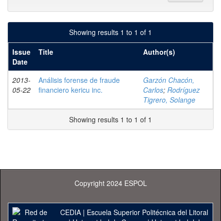
Showing results 1 to 1 of 1
Issue
Title
Author(s)
Date
2013-
Análisis forense de fraude
Garzón Chacón,
05-22
financiero kericu inc.
Carlos
;
Rodríguez
Tigrero, Solange
Showing results 1 to 1 of 1
Copyright 2024 ESPOL
CEDIA
|
Escuela Superior Politécnica del Litoral