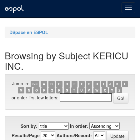
Skip
navigation
DSpace en ESPOL
Browsing by Subject KERICU
INC.
Jump to:
0-9
A
B
C
D
E
F
G
H
I
J
K
L
M
N
O
P
Q
R
S
T
U
V
W
X
Y
Z
or enter first few letters:
Sort by:
In order:
Results/Page
Authors/Record: