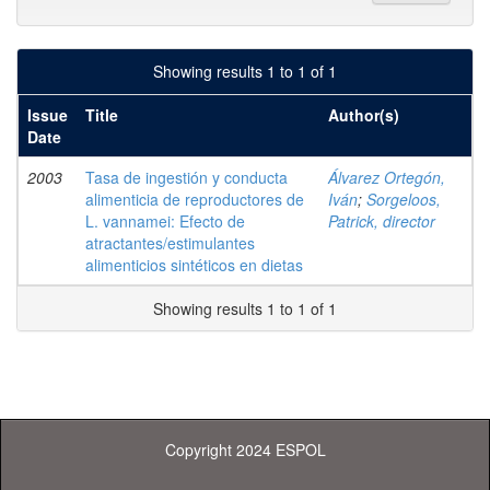
Showing results 1 to 1 of 1
Issue
Title
Author(s)
Date
2003
Tasa de ingestión y conducta
Álvarez Ortegón,
alimenticia de reproductores de
Iván
;
Sorgeloos,
L. vannamei: Efecto de
Patrick, director
atractantes/estimulantes
alimenticios sintéticos en dietas
Showing results 1 to 1 of 1
Copyright 2024 ESPOL