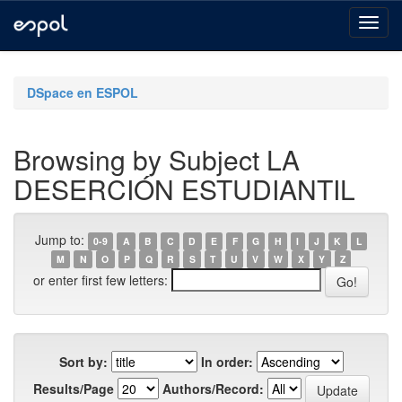
Skip
navigation
DSpace en ESPOL
Browsing by Subject LA
DESERCIÓN ESTUDIANTIL
Jump to:
0-9
A
B
C
D
E
F
G
H
I
J
K
L
M
N
O
P
Q
R
S
T
U
V
W
X
Y
Z
or enter first few letters:
Sort by:
In order:
Results/Page
Authors/Record: