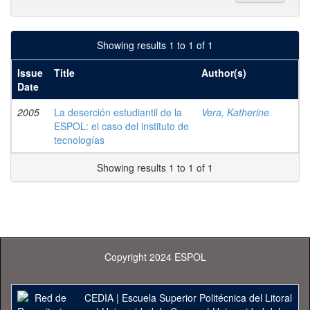
Showing results 1 to 1 of 1
Issue
Title
Author(s)
Date
2005
La deserción estudiantil de la
Vera, Katherine
ESPOL: el caso del instituto de
tecnologías
Showing results 1 to 1 of 1
Copyright 2024 ESPOL
CEDIA
|
Escuela Superior Politécnica del Litoral