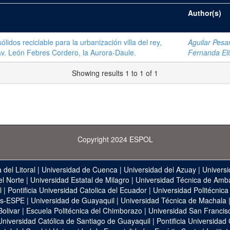
Author(s)
idos reciclable para la urbanización villa del rey,
Aguilar Pesan
av. León Febres Cordero, la Aurora-Daule.
Fernanda El
Showing results 1 to 1 of 1
Copyright 2024 ESPOL
 del Litoral
|
Universidad de Cuenca
|
Universidad del Azuay
|
Universi
el Norte
|
Universidad Estatal de Milagro
|
Universidad Técnica de Amb
l
|
Pontificia Universidad Catolica del Ecuador
|
Universidad Politécnica
as-ESPE
|
Universidad de Guayaquil
|
Universidad Técnica de Machala
Bolivar
|
Escuela Politécnica del Chimborazo
|
Universidad San Francis
Universidad Católica de Santiago de Guayaquil
|
Pontificia Universidad