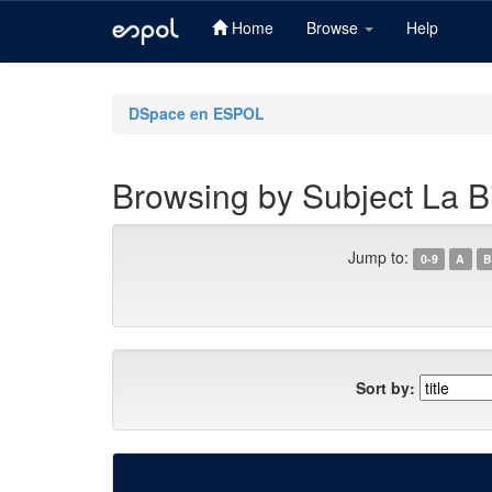
Home
Browse
Help
Skip
navigation
DSpace en ESPOL
Browsing by Subject La Bi
Jump to:
0-9
A
B
Sort by: