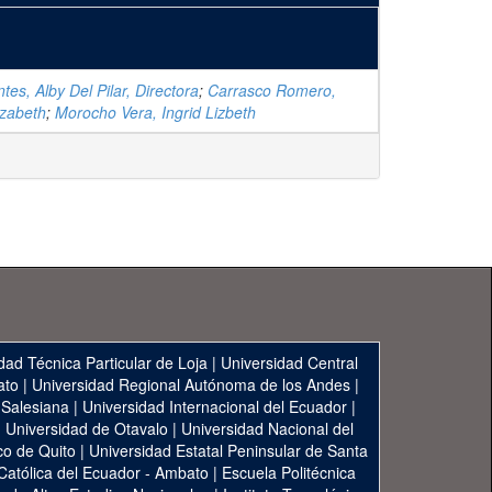
tes, Alby Del Pilar, Directora
;
Carrasco Romero,
izabeth
;
Morocho Vera, Ingrid Lizbeth
dad Técnica Particular de Loja
|
Universidad Central
ato
|
Universidad Regional Autónoma de los Andes
|
 Salesiana
|
Universidad Internacional del Ecuador
|
|
Universidad de Otavalo
|
Universidad Nacional del
co de Quito
|
Universidad Estatal Peninsular de Santa
 Católica del Ecuador - Ambato
|
Escuela Politécnica