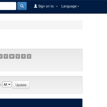
Sign on to:
Language
U
V
W
X
Y
Z
: