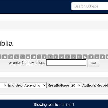
blia
C
D
E
F
G
H
I
J
K
L
M
N
O
P
Q
R
S
T
or enter first few letters:
In order:
Results/Page
Authors/Record
Showing results 1 to 1 of 1