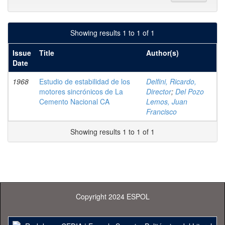
Showing results 1 to 1 of 1
Issue
Title
Author(s)
Date
1968
Estudio de estabilidad de los
Delfini, Ricardo,
motores sincrónicos de La
Director
;
Del Pozo
Cemento Nacional CA
Lemos, Juan
Francisco
Showing results 1 to 1 of 1
Copyright 2024 ESPOL