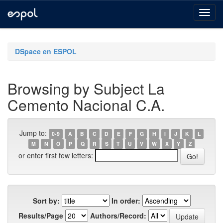
Skip
navigation
DSpace en ESPOL
Browsing by Subject La
Cemento Nacional C.A.
Jump to:
0-9
A
B
C
D
E
F
G
H
I
J
K
L
M
N
O
P
Q
R
S
T
U
V
W
X
Y
Z
or enter first few letters:
Sort by:
In order:
Results/Page
Authors/Record: