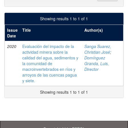
Showing results 1 to 1 of 1
Issue
Title
Author(s)
Date
2020
Evaluación del impacto de la
Sanga Suarez,
actividad minera sobre la
Christian José
;
calidad del agua, sedimentos y
Domínguez
la comunidad de
Granda, Luis,
macroinvertebrados en ríos y
Director
arroyos de las cuencas pagua
y siete.
Showing results 1 to 1 of 1