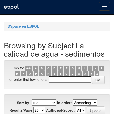
Skip
navigation
DSpace en ESPOL
Browsing by Subject La
calidad de agua - sedimentos
Jump to:
0-9
A
B
C
D
E
F
G
H
I
J
K
L
M
N
O
P
Q
R
S
T
U
V
W
X
Y
Z
or enter first few letters:
Sort by:
In order:
Results/Page
Authors/Record: