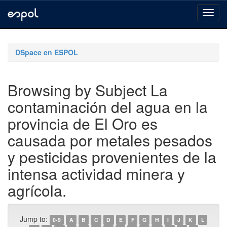
Skip
navigation
DSpace en ESPOL
Browsing by Subject La
contaminación del agua en la
provincia de El Oro es
causada por metales pesados
y pesticidas provenientes de la
intensa actividad minera y
agrícola.
Jump to:
0-9
A
B
C
D
E
F
G
H
I
J
K
L