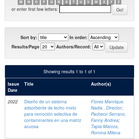
M
N
O
P
Q
R
S
T
U
V
W
X
Y
Z
or enter first few letters:
Sort by:
In order:
Results/Page
Authors/Record:
Showing results 1 to 1 of 1
Issue
Title
Author(s)
Date
2022
Diseño de un sistema
Flores Manrique,
adsorbente de lecho mixto
Nadia , Director
;
para remoción selectiva de
Pacheco Serrano,
contaminantes en una matriz
Fanny Andrea
;
acuosa
Tapia Marcos,
Romina Milena